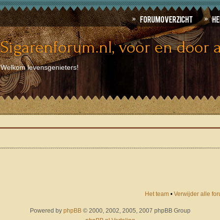
Forumoverzicht
He
Sigarenforum.nl, voor en door a
Welkom levensgenieters!
Het team
•
Verwijder alle f
Powered by
phpBB
© 2000, 2002, 2005, 2007 phpBB Group