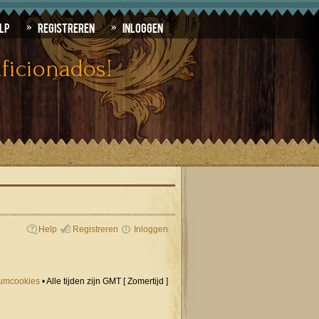
lp
Registreren
Inloggen
ficionados!
Help
Registreren
Inloggen
orumcookies
• Alle tijden zijn GMT [ Zomertijd ]