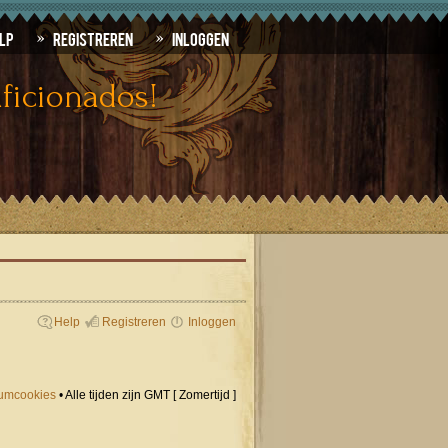
lp
Registreren
Inloggen
ficionados!
Help
Registreren
Inloggen
orumcookies
• Alle tijden zijn GMT [ Zomertijd ]