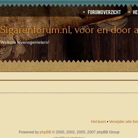
Forumoverzicht
He
Sigarenforum.nl, voor en door a
Welkom levensgenieters!
Het team
•
Verwijder alle f
Powered by
phpBB
© 2000, 2002, 2005, 2007 phpBB Group