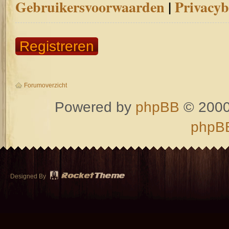
Gebruikersvoorwaarden
|
Privacyb
Registreren
Forumoverzicht
Powered by
phpBB
© 2000
phpBB
Designed By