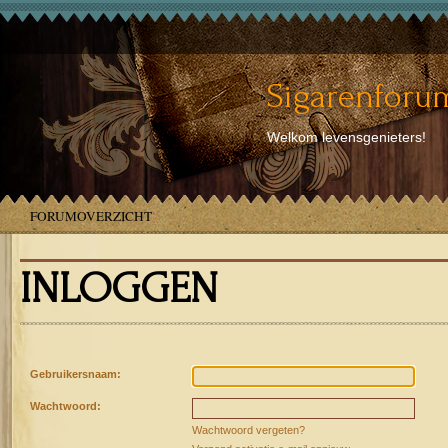
Sigarenforum
Welkom levensgenieters!
FORUMOVERZICHT
INLOGGEN
Gebruikersnaam:
Wachtwoord:
Wachtwoord vergeten?