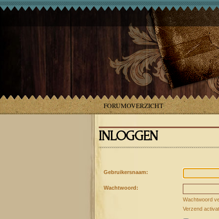
FORUMOVERZICHT
INLOGGEN
Gebruikersnaam:
Wachtwoord:
Wachtwoord ve
Verzend activa