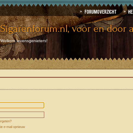
Forumoverzicht
He
Sigarenforum.nl, voor en door a
Welkom levensgenieters!
rgeten?
tie e-mail opnieuw