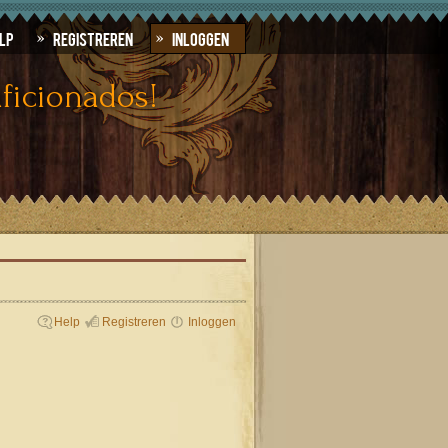
lp
Registreren
Inloggen
ficionados!
Help
Registreren
Inloggen