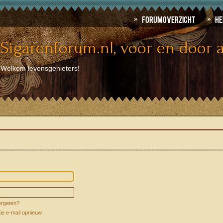
Forumoverzicht
He
Sigarenforum.nl, voor en door a
Welkom levensgenieters!
rgeten?
tie e-mail opnieuw