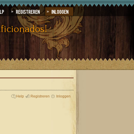
lp
Registreren
Inloggen
ficionados!
Help
Registreren
Inloggen