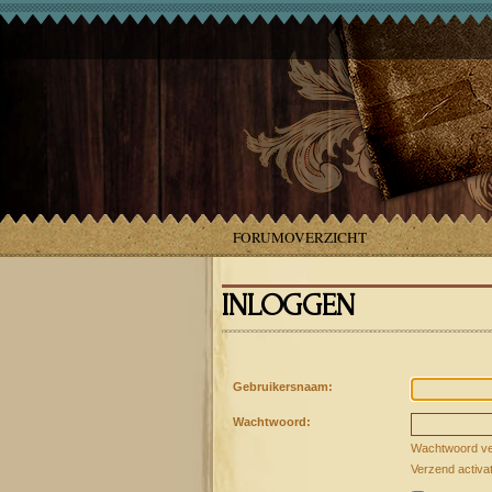
FORUMOVERZICHT
INLOGGEN
Gebruikersnaam:
Wachtwoord:
Wachtwoord ve
Verzend activa