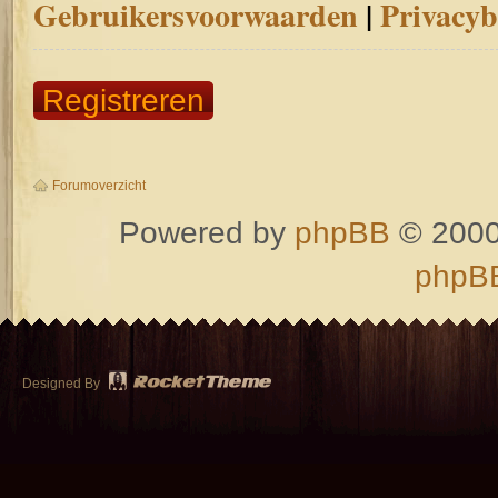
Gebruikersvoorwaarden
|
Privacyb
Registreren
Forumoverzicht
Powered by
phpBB
© 2000
phpBB
Designed By