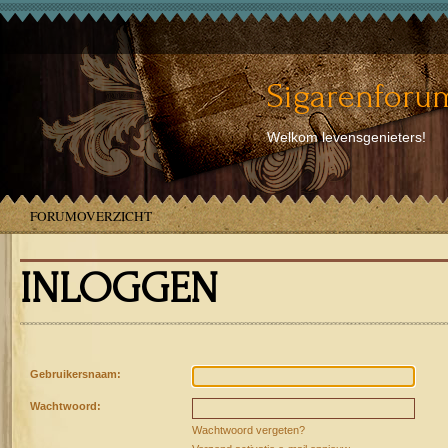
Sigarenforum
Welkom levensgenieters!
FORUMOVERZICHT
INLOGGEN
Gebruikersnaam:
Wachtwoord:
Wachtwoord vergeten?