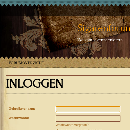
Sigarenforum
Welkom levensgenieters!
FORUMOVERZICHT
INLOGGEN
Gebruikersnaam:
Wachtwoord:
Wachtwoord vergeten?