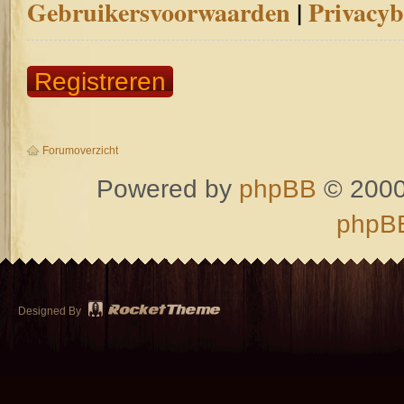
Gebruikersvoorwaarden
|
Privacyb
Registreren
Forumoverzicht
Powered by
phpBB
© 2000
phpBB
Designed By