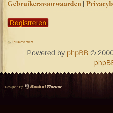
Gebruikersvoorwaarden
|
Privacyb
Registreren
Forumoverzicht
Powered by
phpBB
© 2000
phpBB
Designed By