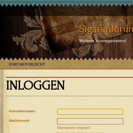
Sigarenforum
Welkom levensgenieters!
FORUMOVERZICHT
INLOGGEN
Gebruikersnaam:
Wachtwoord:
Wachtwoord vergeten?