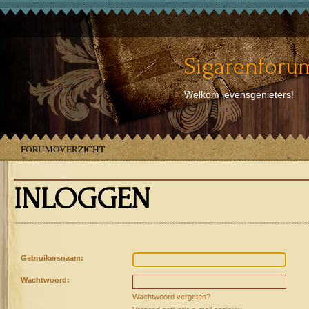
Sigarenforum
Welkom levensgenieters!
FORUMOVERZICHT
INLOGGEN
Gebruikersnaam:
Wachtwoord:
Wachtwoord vergeten?