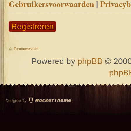
Gebruikersvoorwaarden
|
Privacyb
Registreren
Forumoverzicht
Powered by
phpBB
© 2000
phpBB
Designed By