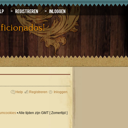
lp
Registreren
Inloggen
ficionados!
Help
Registreren
Inloggen
orumcookies
• Alle tijden zijn GMT [ Zomertijd ]