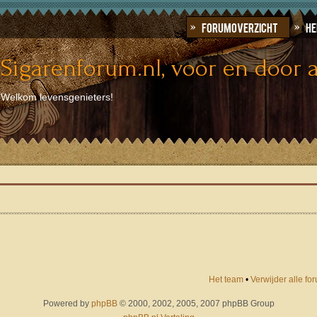
Forumoverzicht
He
Sigarenforum.nl, voor en door a
Welkom levensgenieters!
Het team
•
Verwijder alle f
Powered by
phpBB
© 2000, 2002, 2005, 2007 phpBB Group