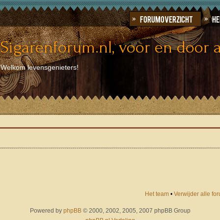
Forumoverzicht
He
Sigarenforum.nl, voor en door a
Welkom levensgenieters!
Het team
•
Verwijder alle f
Powered by
phpBB
© 2000, 2002, 2005, 2007 phpBB Group