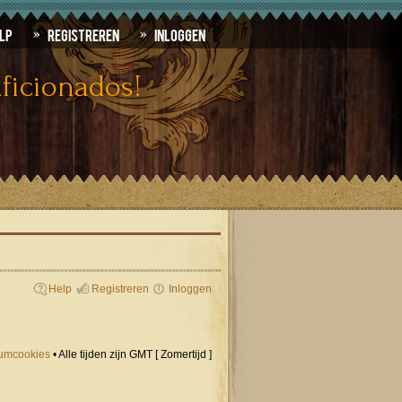
lp
Registreren
Inloggen
ficionados!
Help
Registreren
Inloggen
orumcookies
• Alle tijden zijn GMT [ Zomertijd ]